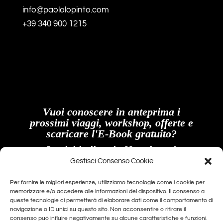
info@paololopinto.com
+39 340 900 1215
Vuoi conoscere in anteprima i
prossimi viaggi, workshop, offerte e
scaricare l'E-Book gratuito?
Iscriviti alla mia Newsletter!
Gestisci Consenso Cookie
Email
Per fornire le migliori esperienze, utilizziamo tecnologie come i cookie per
memorizzare e/o accedere alle informazioni del dispositivo. Il consenso a
queste tecnologie ci permetterà di elaborare dati come il comportamento di
navigazione o ID unici su questo sito. Non acconsentire o ritirare il
Procedendo accetti la privacy policy
consenso può influire negativamente su alcune caratteristiche e funzioni.