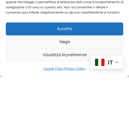
queste tecnologie ci permetterà di elaborare dati come il comportamento di
ISOLE LOFOTEN
navigazione o ID unici su questo sito. Non acconsentire o ritirare il
consenso può influire negativamente su alcune caratteristiche e funzioni.
5 - 11 Febbraio 2027
Immagina paesaggi mozzafiato e
Accetta
montagne maestose tuffarsi in profondi
Nega
fiordi blu cobalto,…
Visualizza le preferenze
ISCRIZIONI APERTE
IT
Cookie Policy
Privacy Policy