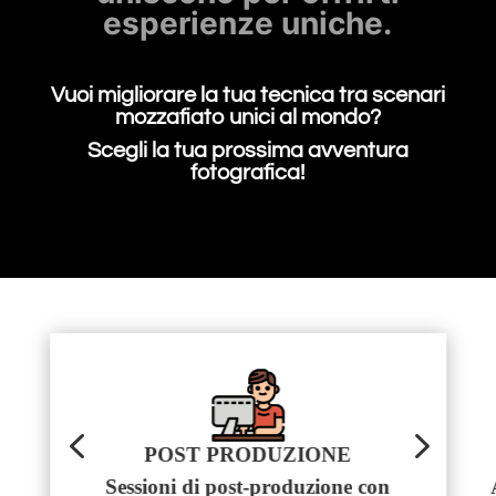
esperienze uniche.
Vuoi migliorare la tua tecnica tra scenari
mozzafiato unici al mondo?
Scegli la tua prossima avventura
fotografica!
4
5
SUPPORTO CONTINUO
I
Affiancamento per tutta la durata
R