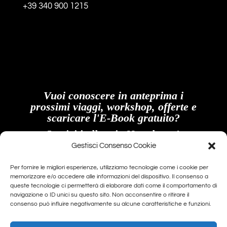
+39 340 900 1215
Vuoi conoscere in anteprima i
prossimi viaggi, workshop, offerte e
scaricare l'E-Book gratuito?
Iscriviti alla mia Newsletter!
Gestisci Consenso Cookie
Email
Per fornire le migliori esperienze, utilizziamo tecnologie come i cookie per
memorizzare e/o accedere alle informazioni del dispositivo. Il consenso a
queste tecnologie ci permetterà di elaborare dati come il comportamento di
navigazione o ID unici su questo sito. Non acconsentire o ritirare il
Procedendo accetti la privacy policy
consenso può influire negativamente su alcune caratteristiche e funzioni.