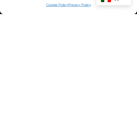
Cookie Policy
Privacy Policy
Colori vibranti
Regolazioni mirate e viraggi tonali per colori
vibranti e immagini che catturano lo sguardo.
Nuova visione
Padroneggiare tecniche di post-produzione
per una maggiore creatività anche in fase di
scatto