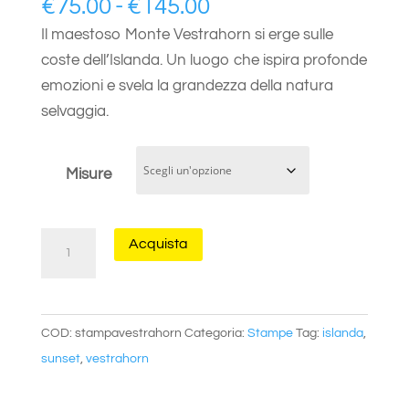
Fascia
€
75.00
-
€
145.00
di
Il maestoso Monte Vestrahorn si erge sulle
prezzo:
coste dell’Islanda. Un luogo che ispira profonde
da
emozioni e svela la grandezza della natura
€75.00
selvaggia.
a
€145.00
Misure
Monte
Acquista
Vestrahorn
quantità
COD:
stampavestrahorn
Categoria:
Stampe
Tag:
islanda
,
sunset
,
vestrahorn