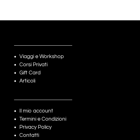
di
prezzo:
da
€75.00
a
€145.00
Viaggi e Workshop
Corsi Privati
Gift Card
Articoli
Il mio account
Termini e Condizioni
Privacy Policy
Contatti