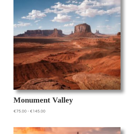
Monument Valley
Fascia
€
75.00
-
€
145.00
di
prezzo:
da