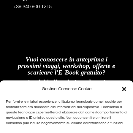
+39 340 900 1215
Vuoi conoscere in anteprima i
prossimi viaggi, workshop, offerte e
scaricare l'E-Book gratuito?
Iscriviti alla mia Newsletter!
Gestisci Consenso Cookie
Email
Per fornire le migliori esperienze, utilizziamo tecnologie come i cookie per
memorizzare e/o accedere alle informazioni del dispositivo. Il consenso a
queste tecnologie ci permetterà di elaborare dati come il comportamento di
navigazione o ID unici su questo sito. Non acconsentire o ritirare il
Procedendo accetti la privacy policy
consenso può influire negativamente su alcune caratteristiche e funzioni.