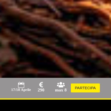



PARTECIPA
290
max 8
17/18 Aprile